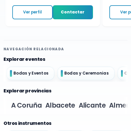
Ver perfil
Contactar
Ver per
NAVEGACIÓN RELACIONADA
Explorar eventos
Bodas y Eventos
Bodas y Ceremonias
Ch
Explorar provincias
A Coruña
Albacete
Alicante
Almer
Otros instrumentos