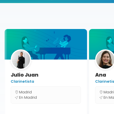
Buscador de músicos
Músicos
Conciertos
Madrid
Julio Juan
Ana
Clarinetista
Clarinetist
Madrid
Madrid
En Madrid
En Mad