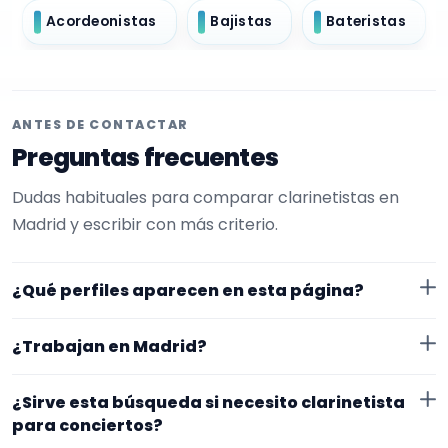
Acordeonistas
Bajistas
Bateristas
ANTES DE CONTACTAR
Preguntas frecuentes
Dudas habituales para comparar clarinetistas en
Madrid y escribir con más criterio.
¿Qué perfiles aparecen en esta página?
Aquí se muestran clarinetistas con perfil público en
¿Trabajan en Madrid?
EncuentraMúsico. La selección está filtrada por
experiencia o disponibilidad para conciertos. Además,
Los perfiles de esta landing tienen cobertura pública
¿Sirve esta búsqueda si necesito clarinetista
la página se centra en perfiles que trabajan en
en Madrid. Aun así, conviene confirmar lugar exacto,
para conciertos?
Madrid.
fechas, desplazamiento y disponibilidad antes de