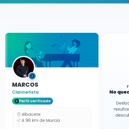
Buscador de músicos
Músicos
Bodas y Eventos
Murcia
MARCOS
No qued
Clarinetista
Perfil verificado
Desliz
resulta
Albacete
descub
A 96 km de Murcia