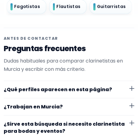
Fagotistas
Flautistas
Guitarristas
ANTES DE CONTACTAR
Preguntas frecuentes
Dudas habituales para comparar clarinetistas en
Murcia y escribir con más criterio.
¿Qué perfiles aparecen en esta página?
Aquí se muestran clarinetistas con perfil público en
¿Trabajan en Murcia?
EncuentraMúsico. La selección está filtrada por
experiencia o disponibilidad para bodas y eventos.
Los perfiles de esta landing tienen cobertura pública
¿Sirve esta búsqueda si necesito clarinetista
Además, la página se centra en perfiles que trabajan
en Murcia. Aun así, conviene confirmar lugar exacto,
para bodas y eventos?
en Murcia.
fechas, desplazamiento y disponibilidad antes de