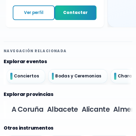
Ver perfil
Contactar
NAVEGACIÓN RELACIONADA
Explorar eventos
Conciertos
Bodas y Ceremonias
Charan
Explorar provincias
A Coruña
Albacete
Alicante
Almer
Otros instrumentos