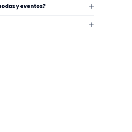
va. Aun así, conviene confirmar
 bodas y eventos?
 de cerrar nada.
Para afinar mejor, revisa
ial audiovisual.
jos que acepta, la zona en la que
 a valorar el encaje.