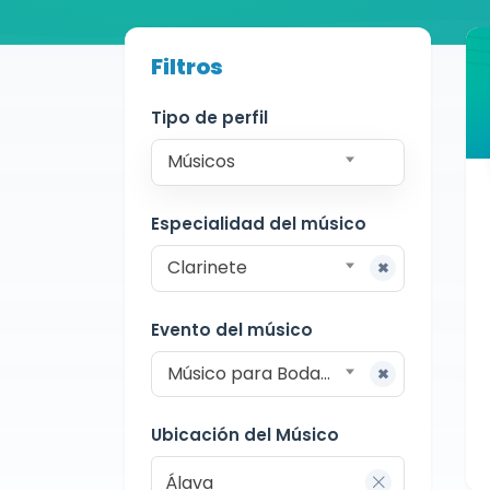
Buscador de músicos
Filtros
Músicos
Bodas y Eventos
Álava
Tipo de perfil
Músicos
Especialidad del músico
Clarinete
Evento del músico
Músico para Bodas y Eventos
Ubicación del Músico