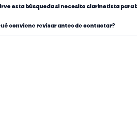
s perfiles de esta landing tienen cobertura pública en Ála
irve esta búsqueda si necesito clarinetista para
gar exacto, fechas, desplazamiento y disponibilidad antes
. La landing reúne perfiles que han indicado ese contexto. 
ué conviene revisar antes de contactar?
pecialidad principal, repertorio, experiencia previa y mater
ra si el perfil explica bien su experiencia, el tipo de traba
 mueve y si hay vídeos, audios o referencias que te ayuden