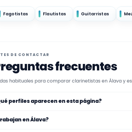
Fagotistas
Flautistas
Guitarristas
Me
TES DE CONTACTAR
reguntas frecuentes
das habituales para comparar clarinetistas en Álava y esc
ué perfiles aparecen en esta página?
uí se muestran clarinetistas con perfil público en Encuen
rabajan en Álava?
ltrada por experiencia o disponibilidad para bodas y even
 perfiles que trabajan en Álava.