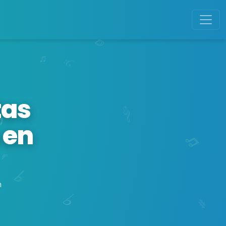
tas
 en
n