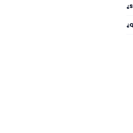
Lo
¿S
lu
Sí
¿Q
es
Mi
se