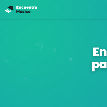
En
pa