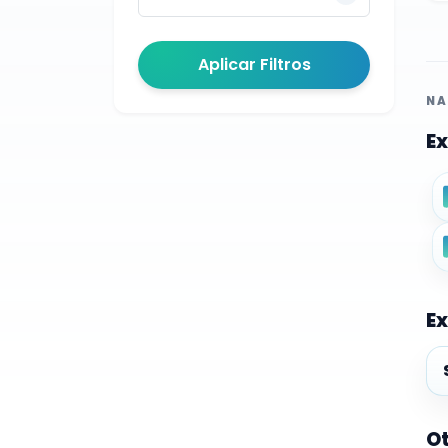
Aplicar Filtros
NA
Ex
Ex
Ex
Ot