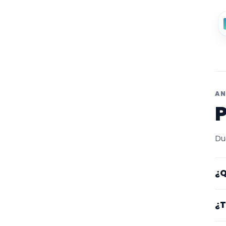
AN
P
Du
¿Q
Aq
¿T
fi
en