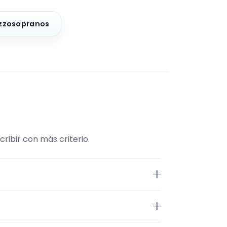
zzosopranos
ribir con más criterio.
traMúsico. La selección está
tos. Además, la página se centra