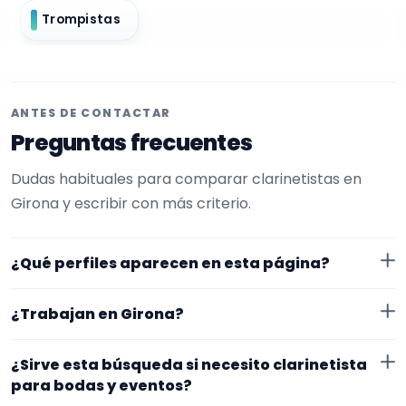
Trompistas
ANTES DE CONTACTAR
Preguntas frecuentes
Dudas habituales para comparar clarinetistas en
Girona y escribir con más criterio.
¿Qué perfiles aparecen en esta página?
Aquí se muestran clarinetistas con perfil público en
¿Trabajan en Girona?
EncuentraMúsico. La selección está filtrada por
experiencia o disponibilidad para bodas y eventos.
Los perfiles de esta landing tienen cobertura pública
¿Sirve esta búsqueda si necesito clarinetista
Además, la página se centra en perfiles que trabajan
en Girona. Aun así, conviene confirmar lugar exacto,
para bodas y eventos?
en Girona.
fechas, desplazamiento y disponibilidad antes de