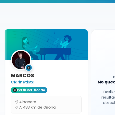
Buscador de músicos
Músicos
Bodas y Eventos
Girona
MARCOS
No qued
Clarinetista
Perfil verificado
Desliz
resulta
Albacete
descub
A 483 km de Girona