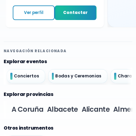
Ver perfil
Contactar
NAVEGACIÓN RELACIONADA
Explorar eventos
Conciertos
Bodas y Ceremonias
Charan
Explorar provincias
A Coruña
Albacete
Alicante
Almer
Otros instrumentos