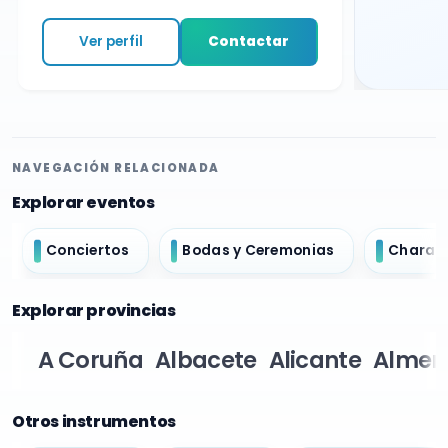
Ver perfil
Contactar
NAVEGACIÓN RELACIONADA
Explorar eventos
Conciertos
Bodas y Ceremonias
Charan
Explorar provincias
A Coruña
Albacete
Alicante
Almer
Otros instrumentos