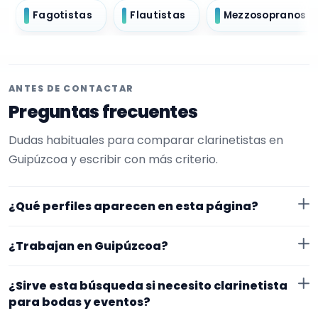
Fagotistas
Flautistas
Mezzosopranos
ANTES DE CONTACTAR
Preguntas frecuentes
Dudas habituales para comparar clarinetistas en
Guipúzcoa y escribir con más criterio.
¿Qué perfiles aparecen en esta página?
Aquí se muestran clarinetistas con perfil público en
¿Trabajan en Guipúzcoa?
EncuentraMúsico. La selección está filtrada por
experiencia o disponibilidad para bodas y eventos.
Los perfiles de esta landing tienen cobertura pública
¿Sirve esta búsqueda si necesito clarinetista
Además, la página se centra en perfiles que trabajan
en Guipúzcoa. Aun así, conviene confirmar lugar
para bodas y eventos?
en Guipúzcoa.
exacto, fechas, desplazamiento y disponibilidad antes