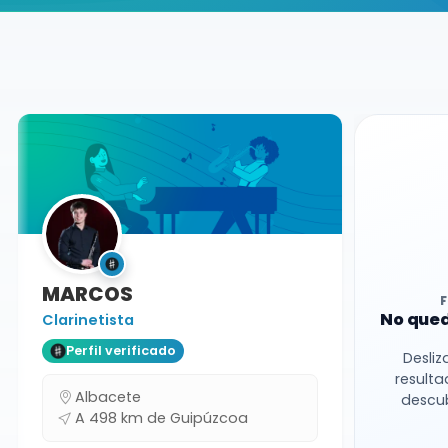
Buscador de músicos
Músicos
Bodas y Eventos
Guipúzcoa
MARCOS
No qued
Clarinetista
Perfil verificado
Desliz
resulta
Albacete
descub
A 498 km de Guipúzcoa