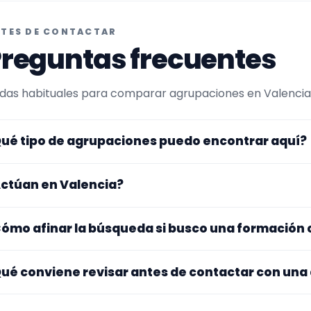
TES DE CONTACTAR
reguntas frecuentes
das habituales para comparar agrupaciones en Valencia y
ué tipo de agrupaciones puedo encontrar aquí?
uí verás agrupaciones que trabajan para verbenas. En es
ctúan en Valencia?
inada hacia charanga. Conviene comparar repertorio, ta
tes de decidir.
s perfiles que aparecen aquí han indicado que trabajan en
ómo afinar la búsqueda si busco una formación
na y otros se desplazan, así que merece la pena confirmar
sibles gastos.
 este tipo de formación se te queda corto o demasiado es
ué conviene revisar antes de contactar con una
ítalo para abrir la búsqueda. Suele funcionar mejor comb
inar después.
jate en el repertorio, el tamaño real de la formación, la zo