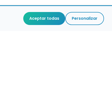
Aceptar todas
Personalizar
r que merece
cuidada,
 de verdad.