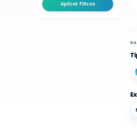
Aplicar Filtros
NA
Ti
Ex
Ex