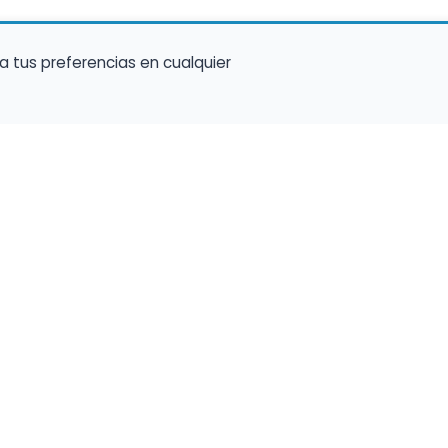
a tus preferencias en cualquier
talento ocupe el luga
a tu música en un marketplace con presencia 
lara y oportunidades preparadas para perfiles