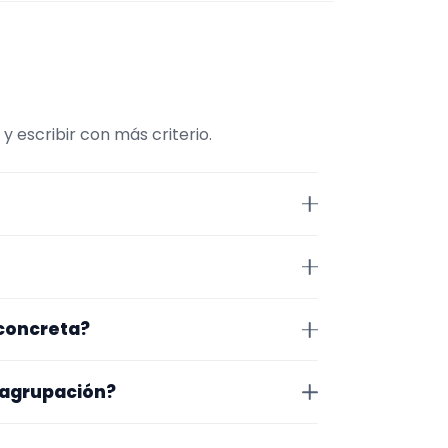
 escribir con más criterio.
ta página la selección está más
maño de la formación y vídeos
 Valencia. Algunos son de la
 concreta?
 lugar exacto, horarios y
pecífico, cambia el subtipo o
 agrupación?
inar primero evento y zona, y
na en la que trabajan, los vídeos