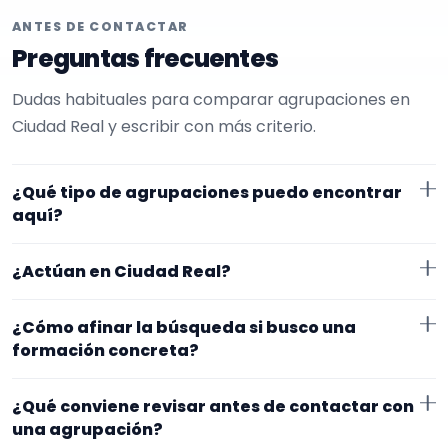
ANTES DE CONTACTAR
Preguntas frecuentes
Dudas habituales para comparar agrupaciones en
Ciudad Real y escribir con más criterio.
¿Qué tipo de agrupaciones puedo encontrar
aquí?
Aquí verás agrupaciones que trabajan para verbenas.
¿Actúan en Ciudad Real?
Conviene comparar repertorio, tamaño de la
formación y vídeos antes de decidir.
Los perfiles que aparecen aquí han indicado que
¿Cómo afinar la búsqueda si busco una
trabajan en Ciudad Real. Algunos son de la zona y
formación concreta?
otros se desplazan, así que merece la pena
Empieza por el tipo de evento y la zona. Si ya sabes el
confirmar lugar exacto, horarios y posibles gastos.
¿Qué conviene revisar antes de contactar con
formato que te encaja, usa el filtro de tipo de
una agrupación?
agrupación para quedarte con opciones más