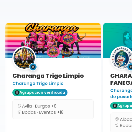
Ciudad Real
Charanga Trigo Limpio
CHARAN
FANEGA
Charanga Trigo Limpio
Charanga 
Agrupación verificada
de pasarlo
Ávila · Burgos +8
Agrupaci
Bodas · Eventos +18
Albacet
Bodas 