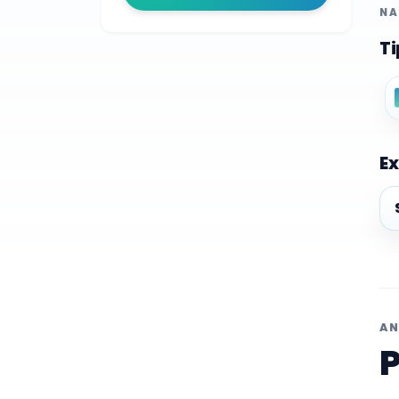
NA
Ti
Ex
Ex
AN
P