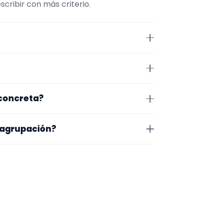
cribir con más criterio.
iene comparar repertorio,
 Cádiz. Algunos son de la zona y
 concreta?
exacto, horarios y posibles
o que te encaja, usa el filtro de
 agrupación?
as a lo que buscas.
na en la que trabajan, los vídeos
 más fácil será pedir algo