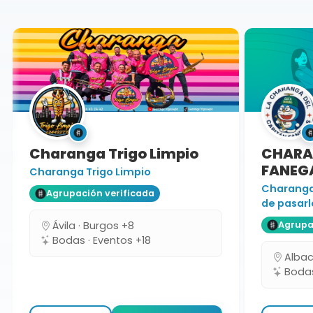
Charanga Trigo Limpio
CHARAN
FANEGA
Charanga Trigo Limpio
Charanga 
Agrupación verificada
de pasarlo
Ávila · Burgos +8
Agrupaci
Bodas · Eventos +18
Albacet
Bodas 