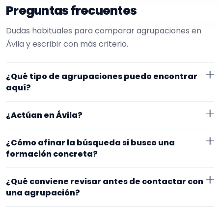
Preguntas frecuentes
Dudas habituales para comparar agrupaciones en
Ávila y escribir con más criterio.
¿Qué tipo de agrupaciones puedo encontrar
aquí?
Aquí verás agrupaciones que trabajan para verbenas.
¿Actúan en Ávila?
Conviene comparar repertorio, tamaño de la
formación y vídeos antes de decidir.
Los perfiles que aparecen aquí han indicado que
¿Cómo afinar la búsqueda si busco una
trabajan en Ávila. Algunos son de la zona y otros se
formación concreta?
desplazan, así que merece la pena confirmar lugar
Empieza por el tipo de evento y la zona. Si ya sabes el
exacto, horarios y posibles gastos.
¿Qué conviene revisar antes de contactar con
formato que te encaja, usa el filtro de tipo de
una agrupación?
agrupación para quedarte con opciones más
Fíjate en el repertorio, el tamaño real de la
cercanas a lo que buscas.