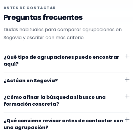
ANTES DE CONTACTAR
Preguntas frecuentes
Dudas habituales para comparar agrupaciones en
Segovia y escribir con más criterio.
¿Qué tipo de agrupaciones puedo encontrar
aquí?
Aquí verás agrupaciones que trabajan para verbenas.
¿Actúan en Segovia?
Conviene comparar repertorio, tamaño de la
formación y vídeos antes de decidir.
Los perfiles que aparecen aquí han indicado que
¿Cómo afinar la búsqueda si busco una
trabajan en Segovia. Algunos son de la zona y otros se
formación concreta?
desplazan, así que merece la pena confirmar lugar
Empieza por el tipo de evento y la zona. Si ya sabes el
exacto, horarios y posibles gastos.
¿Qué conviene revisar antes de contactar con
formato que te encaja, usa el filtro de tipo de
una agrupación?
agrupación para quedarte con opciones más