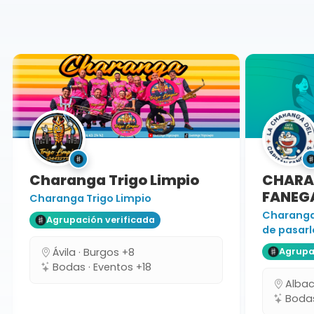
Segovia
Charanga Trigo Limpio
CHARAN
FANEGA
Charanga Trigo Limpio
Charanga 
Agrupación verificada
de pasarlo
Ávila · Burgos +8
Agrupaci
Bodas · Eventos +18
Albacet
Bodas 