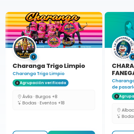
Charanga
Charanga Trigo Limpio
CHARAN
FANEGA
Charanga Trigo Limpio
Charanga 
Agrupación verificada
de pasarlo
Ávila · Burgos +8
Agrupaci
Bodas · Eventos +18
Albacet
Bodas 