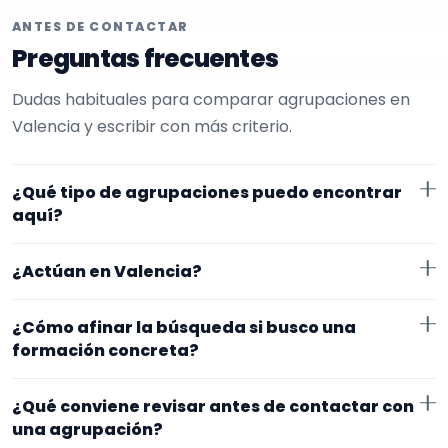
ANTES DE CONTACTAR
Preguntas frecuentes
Dudas habituales para comparar agrupaciones en
Valencia y escribir con más criterio.
¿Qué tipo de agrupaciones puedo encontrar
aquí?
Aquí verás agrupaciones que trabajan para
¿Actúan en Valencia?
pasacalles. En esta página la selección está más
afinada hacia charanga. Conviene comparar
Los perfiles que aparecen aquí han indicado que
¿Cómo afinar la búsqueda si busco una
repertorio, tamaño de la formación y vídeos antes de
trabajan en Valencia. Algunos son de la zona y otros
formación concreta?
decidir.
se desplazan, así que merece la pena confirmar lugar
Si este tipo de formación se te queda corto o
exacto, horarios y posibles gastos.
¿Qué conviene revisar antes de contactar con
demasiado específico, cambia el subtipo o quítalo
una agrupación?
para abrir la búsqueda. Suele funcionar mejor