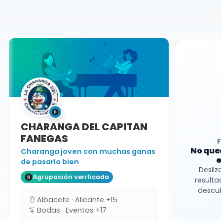
Valencia
Charanga
CHARANGA DEL CAPITAN
FANEGAS
No que
Charanga joven con muchas ganas
e
de pasarlo bien
Desliz
Agrupación verificada
resulta
descub
Albacete · Alicante +15
Bodas · Eventos +17