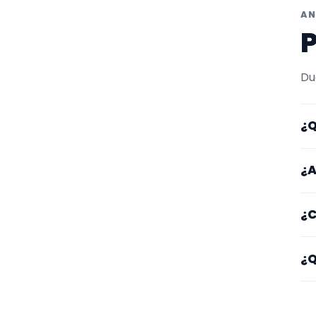
AN
P
Du
¿Q
Aq
¿A
ta
Lo
¿C
ot
ga
Em
¿Q
ti
Fí
o 