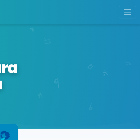
ara
a