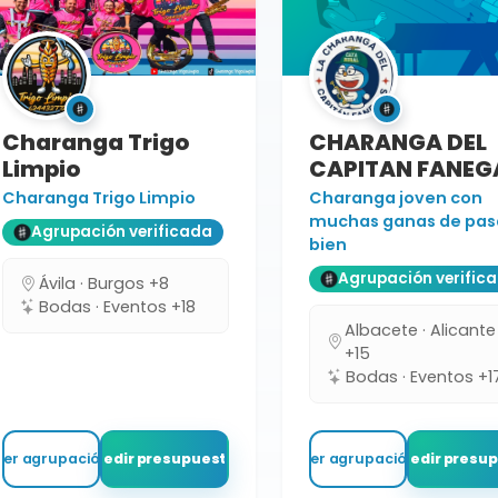
Charanga Trigo
CHARANGA DEL
Limpio
CAPITAN FANEG
Charanga Trigo Limpio
Charanga joven con
muchas ganas de pas
Agrupación verificada
bien
Agrupación verific
Ávila · Burgos +8
Bodas · Eventos +18
Albacete · Alicante
+15
Bodas · Eventos +1
Ver agrupación
Pedir presupuesto
Ver agrupación
Pedir presu