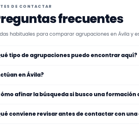
TES DE CONTACTAR
reguntas frecuentes
das habituales para comparar agrupaciones en Ávila y esc
ué tipo de agrupaciones puedo encontrar aquí?
uí verás agrupaciones que trabajan para pasacalles. Co
ctúan en Ávila?
maño de la formación y vídeos antes de decidir.
s perfiles que aparecen aquí han indicado que trabajan en
ómo afinar la búsqueda si busco una formación
ros se desplazan, así que merece la pena confirmar lugar 
stos.
pieza por el tipo de evento y la zona. Si ya sabes el format
ué conviene revisar antes de contactar con una
po de agrupación para quedarte con opciones más cercan
jate en el repertorio, el tamaño real de la formación, la zo
audios y el tono del perfil. Cuanta más información tengas,