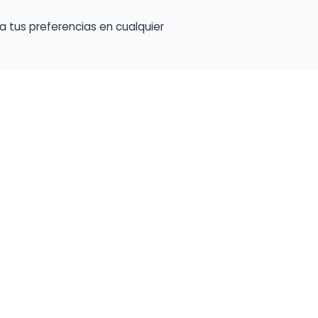
a tus preferencias en cualquier
talento ocupe el luga
a tu música en un marketplace con presencia 
lara y oportunidades preparadas para perfiles