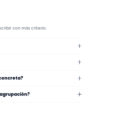
ribir con más criterio.
nviene comparar repertorio,
 Ávila. Algunos son de la zona y
 concreta?
exacto, horarios y posibles
o que te encaja, usa el filtro de
 agrupación?
as a lo que buscas.
na en la que trabajan, los vídeos
 más fácil será pedir algo