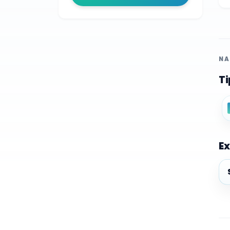
NA
Ti
Ex
Ex