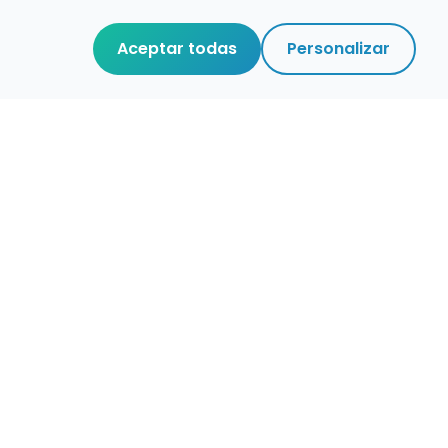
Aceptar todas
Personalizar
r que merece
cuidada,
 de verdad.