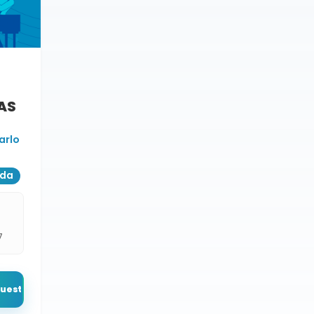
AS
arlo
ada
7
puesto