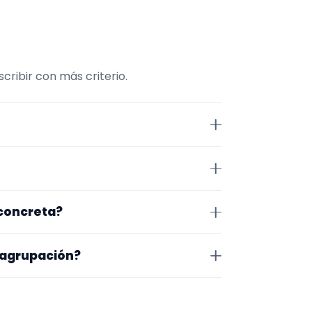
ribir con más criterio.
nviene comparar repertorio,
 Jaén. Algunos son de la zona y
 concreta?
exacto, horarios y posibles
o que te encaja, usa el filtro de
 agrupación?
as a lo que buscas.
na en la que trabajan, los vídeos
 más fácil será pedir algo