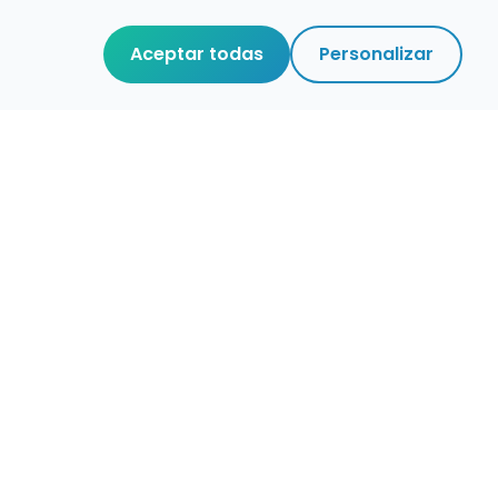
Aceptar todas
Personalizar
r que merece
cuidada,
 de verdad.