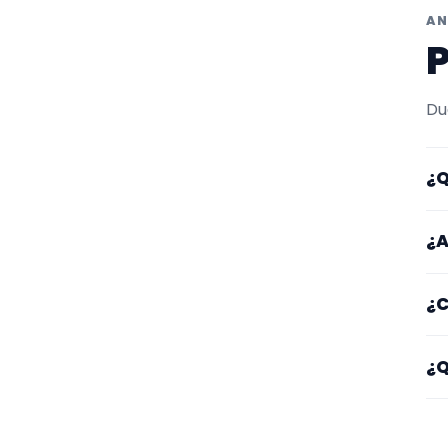
AN
P
Du
¿Q
Aq
¿A
ta
Lo
¿C
ot
ga
Em
¿Q
ti
Fí
o 