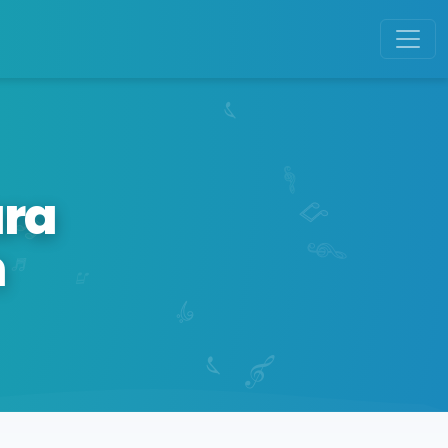
ara
n