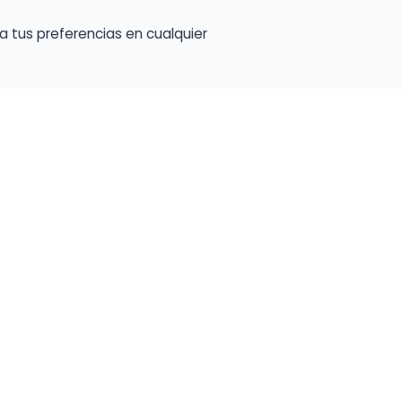
a tus preferencias en cualquier
talento ocupe el luga
a tu música en un marketplace con presencia 
lara y oportunidades preparadas para perfiles