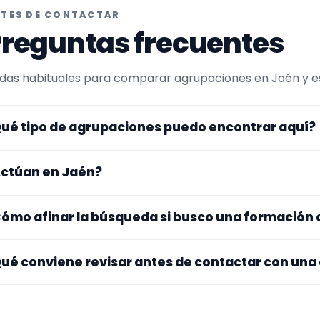
TES DE CONTACTAR
reguntas frecuentes
das habituales para comparar agrupaciones en Jaén y esc
ué tipo de agrupaciones puedo encontrar aquí?
uí verás agrupaciones que trabajan para pasacalles. Co
ctúan en Jaén?
maño de la formación y vídeos antes de decidir.
s perfiles que aparecen aquí han indicado que trabajan en
ómo afinar la búsqueda si busco una formación
ros se desplazan, así que merece la pena confirmar lugar 
stos.
pieza por el tipo de evento y la zona. Si ya sabes el format
ué conviene revisar antes de contactar con una
po de agrupación para quedarte con opciones más cercan
jate en el repertorio, el tamaño real de la formación, la zo
audios y el tono del perfil. Cuanta más información tengas,