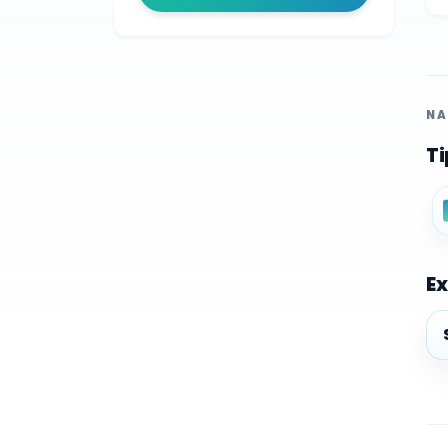
NA
Ti
Ex
Ex