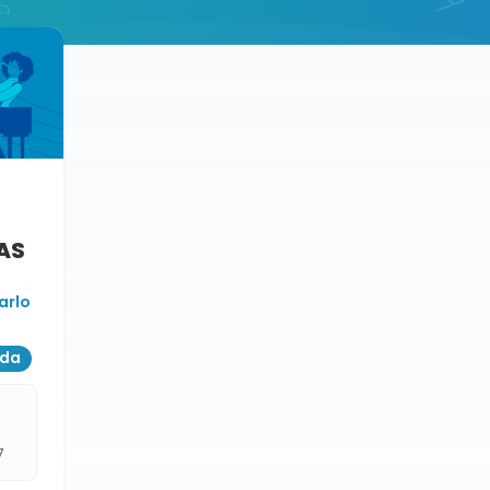
AS
arlo
ada
7