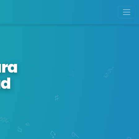
ara
ad