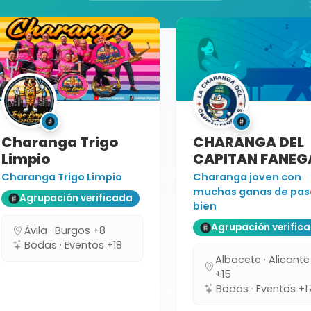
Charanga Trigo
CHARANGA DEL
Limpio
CAPITAN FANEG
Charanga Trigo Limpio
Charanga joven con
muchas ganas de pas
Agrupación verificada
bien
Agrupación verific
Ávila · Burgos +8
Bodas · Eventos +18
Albacete · Alicante
+15
Bodas · Eventos +1