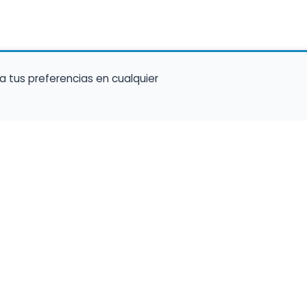
a tus preferencias en cualquier
talento ocupe el luga
a tu música en un marketplace con presencia 