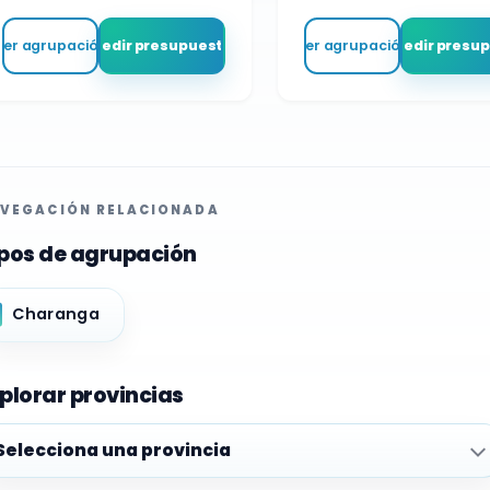
Ver agrupación
Pedir presupuesto
Ver agrupación
Pedir presu
VEGACIÓN RELACIONADA
pos de agrupación
Charanga
plorar provincias
plorar provincias