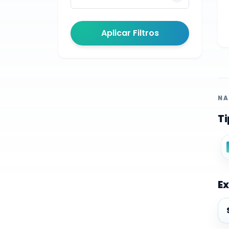
Aplicar Filtros
NA
Ti
Ex
Ex