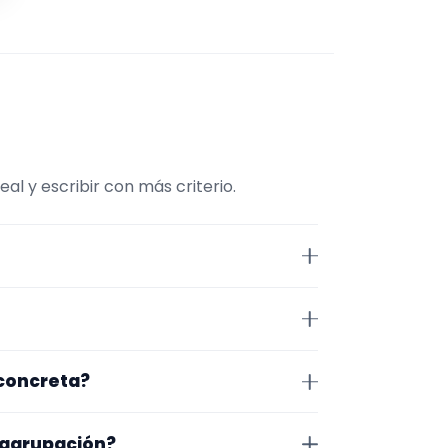
l y escribir con más criterio.
nviene comparar repertorio,
 Ciudad Real. Algunos son de la
 concreta?
 lugar exacto, horarios y
o que te encaja, usa el filtro de
 agrupación?