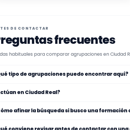
TES DE CONTACTAR
reguntas frecuentes
das habituales para comparar agrupaciones en Ciudad Rea
ué tipo de agrupaciones puedo encontrar aquí?
uí verás agrupaciones que trabajan para pasacalles. Co
ctúan en Ciudad Real?
maño de la formación y vídeos antes de decidir.
s perfiles que aparecen aquí han indicado que trabajan en
ómo afinar la búsqueda si busco una formación
na y otros se desplazan, así que merece la pena confirmar
sibles gastos.
pieza por el tipo de evento y la zona. Si ya sabes el format
ué conviene revisar antes de contactar con una