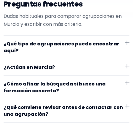
Preguntas frecuentes
Dudas habituales para comparar agrupaciones en
Murcia y escribir con más criterio.
¿Qué tipo de agrupaciones puedo encontrar
aquí?
Aquí verás agrupaciones que trabajan para
¿Actúan en Murcia?
pasacalles. Conviene comparar repertorio, tamaño
de la formación y vídeos antes de decidir.
Los perfiles que aparecen aquí han indicado que
¿Cómo afinar la búsqueda si busco una
trabajan en Murcia. Algunos son de la zona y otros se
formación concreta?
desplazan, así que merece la pena confirmar lugar
Empieza por el tipo de evento y la zona. Si ya sabes el
exacto, horarios y posibles gastos.
¿Qué conviene revisar antes de contactar con
formato que te encaja, usa el filtro de tipo de
una agrupación?
agrupación para quedarte con opciones más
Fíjate en el repertorio, el tamaño real de la
cercanas a lo que buscas.