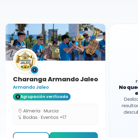
Murcia
Charanga Armando Jaleo
No que
Armando Jaleo
e
Agrupación verificada
Desliz
resulta
Almería · Murcia
descub
Bodas · Eventos +17