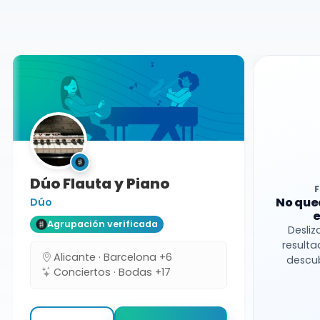
Castellón
Dúo
Dúo Flauta y Piano
No que
Dúo
e
Agrupación verificada
Desliz
resulta
Alicante · Barcelona +6
descub
Conciertos · Bodas +17