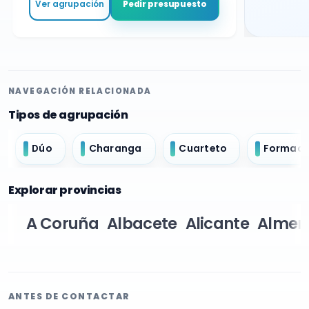
Ver agrupación
Pedir presupuesto
NAVEGACIÓN RELACIONADA
Tipos de agrupación
Dúo
Charanga
Cuarteto
Formació
Explorar provincias
A Coruña
Albacete
Alicante
Almer
ANTES DE CONTACTAR