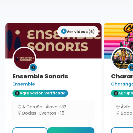
Cáceres
Ver vídeos (6)
Ensemble Sonoris
Charang
Ensemble
Charanga T
Agrupación verificada
Agrupaci
A Coruña · Álava +32
Ávila ·
Bodas · Eventos +15
Bodas 