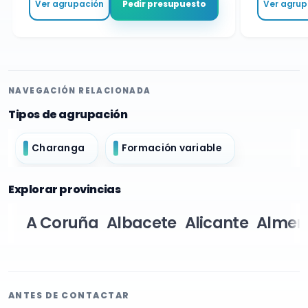
Ver agrupación
Ver agrupa
Pedir presupuesto
NAVEGACIÓN RELACIONADA
Tipos de agrupación
Charanga
Formación variable
Explorar provincias
A Coruña
Albacete
Alicante
Almer
ANTES DE CONTACTAR