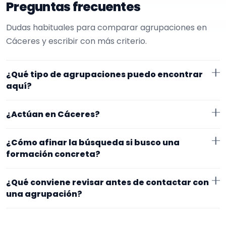
Preguntas frecuentes
Dudas habituales para comparar agrupaciones en
Cáceres y escribir con más criterio.
¿Qué tipo de agrupaciones puedo encontrar
aquí?
Aquí verás agrupaciones que trabajan para
¿Actúan en Cáceres?
inauguraciones. Conviene comparar repertorio,
tamaño de la formación y vídeos antes de decidir.
Los perfiles que aparecen aquí han indicado que
¿Cómo afinar la búsqueda si busco una
trabajan en Cáceres. Algunos son de la zona y otros
formación concreta?
se desplazan, así que merece la pena confirmar lugar
Empieza por el tipo de evento y la zona. Si ya sabes el
exacto, horarios y posibles gastos.
¿Qué conviene revisar antes de contactar con
formato que te encaja, usa el filtro de tipo de
una agrupación?
agrupación para quedarte con opciones más
Fíjate en el repertorio, el tamaño real de la
cercanas a lo que buscas.