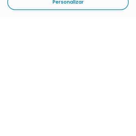
Personalizar
Haz que tu talento
ocupe el lugar que
merece
Presenta tu música en un marketplace con
presencia cuidada, búsqueda clara y
oportunidades preparadas para perfiles de
verdad.