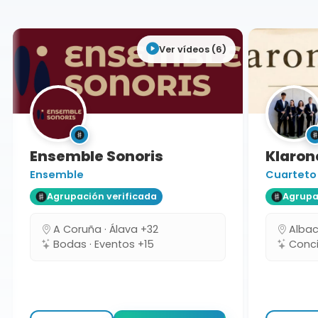
Ver vídeos (6)
Ensemble Sonoris
Klarone
Ensemble
Cuarteto
Agrupación verificada
Agrupaci
A Coruña · Álava +32
Albacet
Bodas · Eventos +15
Concie