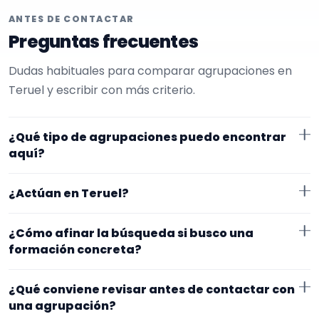
ANTES DE CONTACTAR
Preguntas frecuentes
Dudas habituales para comparar agrupaciones en
Teruel y escribir con más criterio.
¿Qué tipo de agrupaciones puedo encontrar
aquí?
Aquí verás agrupaciones que trabajan para
¿Actúan en Teruel?
inauguraciones. Conviene comparar repertorio,
tamaño de la formación y vídeos antes de decidir.
Los perfiles que aparecen aquí han indicado que
¿Cómo afinar la búsqueda si busco una
trabajan en Teruel. Algunos son de la zona y otros se
formación concreta?
desplazan, así que merece la pena confirmar lugar
Empieza por el tipo de evento y la zona. Si ya sabes el
exacto, horarios y posibles gastos.
¿Qué conviene revisar antes de contactar con
formato que te encaja, usa el filtro de tipo de
una agrupación?
agrupación para quedarte con opciones más