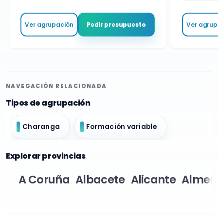
Ver agrupación
Ver agrupa
Pedir presupuesto
NAVEGACIÓN RELACIONADA
Tipos de agrupación
Charanga
Formación variable
Explorar provincias
A Coruña
Albacete
Alicante
Almer