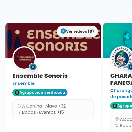
Teruel
Ver vídeos (6)
Ensemble Sonoris
CHARAN
FANEGA
Ensemble
Charanga 
Agrupación verificada
de pasarlo
A Coruña · Álava +32
Agrupaci
Bodas · Eventos +15
Albacet
Bodas 