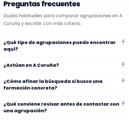
Preguntas frecuentes
Dudas habituales para comparar agrupaciones en A
Coruña y escribir con más criterio.
¿Qué tipo de agrupaciones puedo encontrar
aquí?
Aquí verás agrupaciones que trabajan para
¿Actúan en A Coruña?
inauguraciones. Conviene comparar repertorio,
tamaño de la formación y vídeos antes de decidir.
Los perfiles que aparecen aquí han indicado que
¿Cómo afinar la búsqueda si busco una
trabajan en A Coruña. Algunos son de la zona y otros
formación concreta?
se desplazan, así que merece la pena confirmar lugar
Empieza por el tipo de evento y la zona. Si ya sabes el
exacto, horarios y posibles gastos.
¿Qué conviene revisar antes de contactar con
formato que te encaja, usa el filtro de tipo de
una agrupación?
agrupación para quedarte con opciones más
Fíjate en el repertorio, el tamaño real de la
cercanas a lo que buscas.