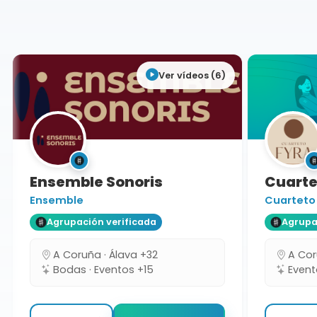
A Coruña
Ver vídeos (6)
Ensemble Sonoris
Cuartet
Ensemble
Cuarteto 
Agrupación verificada
Agrupaci
A Coruña · Álava +32
A Coruñ
Bodas · Eventos +15
Eventos