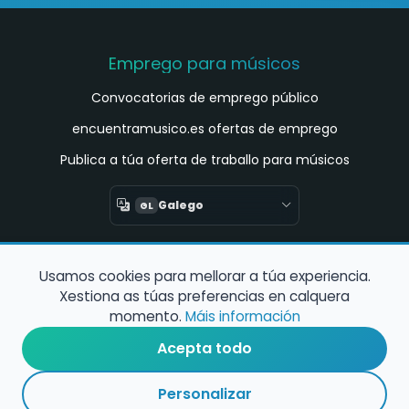
Emprego para músicos
Convocatorias de emprego público
encuentramusico.es ofertas de emprego
Publica a túa oferta de traballo para músicos
Galego
GL
Encuentra Músico
Usamos cookies para mellorar a túa experiencia.
Buscador de músicos
Xestiona as túas preferencias en calquera
momento.
Máis información
Busca pianista acompañante
Acepta todo
Ligazóns de interese
Personalizar
Rexistro de conservatorios e escolas de música