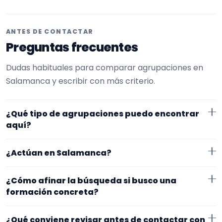
ANTES DE CONTACTAR
Preguntas frecuentes
Dudas habituales para comparar agrupaciones en
Salamanca y escribir con más criterio.
¿Qué tipo de agrupaciones puedo encontrar
aquí?
Aquí verás agrupaciones que trabajan para
¿Actúan en Salamanca?
comuniones. En esta página la selección está más
afinada hacia charanga. Conviene comparar
Los perfiles que aparecen aquí han indicado que
¿Cómo afinar la búsqueda si busco una
repertorio, tamaño de la formación y vídeos antes de
trabajan en Salamanca. Algunos son de la zona y
formación concreta?
decidir.
otros se desplazan, así que merece la pena
Si este tipo de formación se te queda corto o
confirmar lugar exacto, horarios y posibles gastos.
¿Qué conviene revisar antes de contactar con