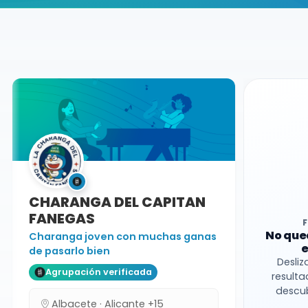
Buscador de músicos
Agrupaciones
Salamanca
Charanga
CHARANGA DEL CAPITAN
FANEGAS
No que
Charanga joven con muchas ganas
e
de pasarlo bien
Desliz
Agrupación verificada
resulta
descub
Albacete · Alicante +15