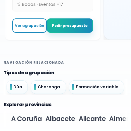
Bodas · Eventos +17
Ver agrupación
Pedir presupuesto
NAVEGACIÓN RELACIONADA
Tipos de agrupación
Dúo
Charanga
Formación variable
Explorar provincias
A Coruña
Albacete
Alicante
Almer