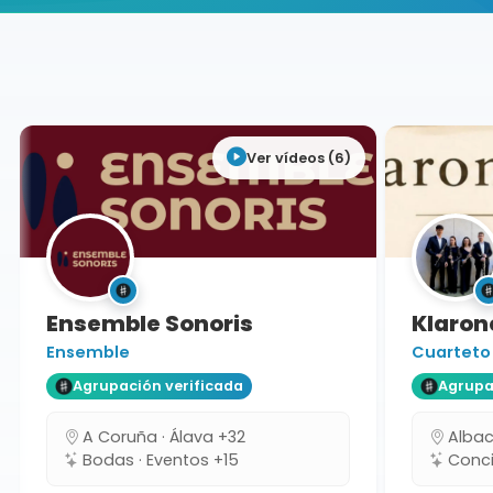
Buscador de músicos
Agrupaciones
Cuenca
Ver vídeos (6)
Ensemble Sonoris
Klarone
Ensemble
Cuarteto
Agrupación verificada
Agrupaci
A Coruña · Álava +32
Albacet
Bodas · Eventos +15
Concie