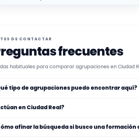
TES DE CONTACTAR
reguntas frecuentes
das habituales para comparar agrupaciones en Ciudad Rea
ué tipo de agrupaciones puedo encontrar aquí?
uí verás agrupaciones que trabajan para comuniones. C
ctúan en Ciudad Real?
maño de la formación y vídeos antes de decidir.
s perfiles que aparecen aquí han indicado que trabajan en
ómo afinar la búsqueda si busco una formación
na y otros se desplazan, así que merece la pena confirmar
sibles gastos.