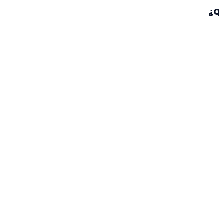
Em
¿Q
ti
Fí
o 
co