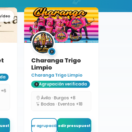
vídeo
et
Charanga Trigo
Limpio
Charanga Trigo Limpio
ada
Agrupación verificada
 +6
s
Ávila · Burgos +8
Bodas · Eventos +18
puesto
Ver agrupación
Pedir presupuesto