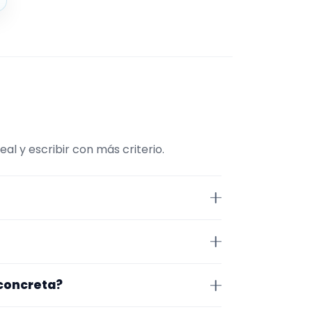
l y escribir con más criterio.
onviene comparar repertorio,
 Ciudad Real. Algunos son de la
 concreta?
 lugar exacto, horarios y