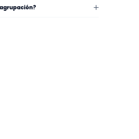
o que te encaja, usa el filtro de
 agrupación?
as a lo que buscas.
na en la que trabajan, los vídeos
 más fácil será pedir algo