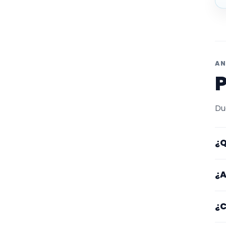
AN
P
Du
¿Q
Aq
¿A
ta
Lo
¿C
zo
po