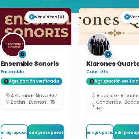
Ver vídeos (6)
Ver 
Ensemble Sonoris
Klarones Quart
Ensemble
Cuarteto
Agrupación verificada
Agrupación verific
A Coruña · Álava +32
Albacete · Alicante
Bodas · Eventos +15
Conciertos · Boda
+12
Ver agrupación
Pedir presupuesto
Ver agrupación
Pedir presu