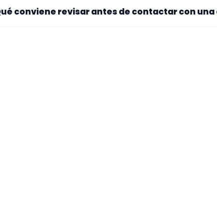
pieza por el tipo de evento y la zona. Si ya sabes el format
ué conviene revisar antes de contactar con una
po de agrupación para quedarte con opciones más cercan
jate en el repertorio, el tamaño real de la formación, la zo
audios y el tono del perfil. Cuanta más información tengas,
ncreto desde el primer mensaje.