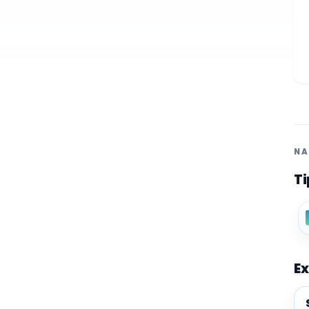
NA
Ti
Ex
Ex