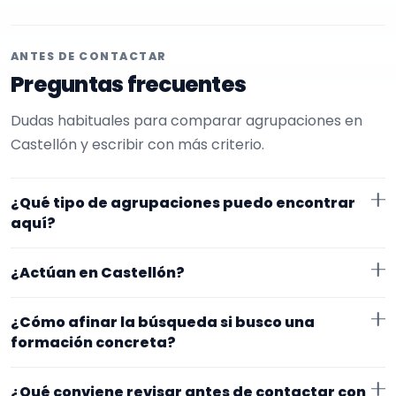
ANTES DE CONTACTAR
Preguntas frecuentes
Dudas habituales para comparar agrupaciones en
Castellón y escribir con más criterio.
¿Qué tipo de agrupaciones puedo encontrar
aquí?
Aquí verás agrupaciones que trabajan para
¿Actúan en Castellón?
comuniones. Conviene comparar repertorio, tamaño
de la formación y vídeos antes de decidir.
Los perfiles que aparecen aquí han indicado que
¿Cómo afinar la búsqueda si busco una
trabajan en Castellón. Algunos son de la zona y otros
formación concreta?
se desplazan, así que merece la pena confirmar lugar
Empieza por el tipo de evento y la zona. Si ya sabes el
exacto, horarios y posibles gastos.
¿Qué conviene revisar antes de contactar con