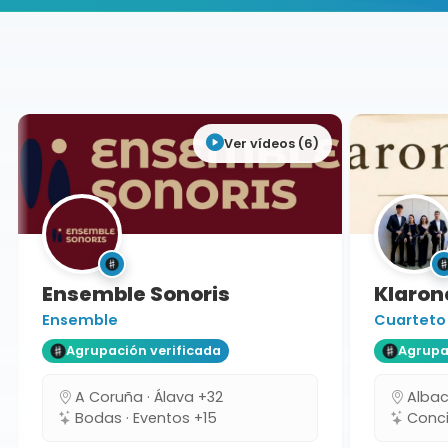
Buscador de músicos
Agrupaciones
Castellón
Ver vídeos (6)
Ensemble Sonoris
Klarone
Ensemble
Cuarteto
Agrupación verificada
Agrupaci
A Coruña · Álava +32
Albacet
Bodas · Eventos +15
Concie