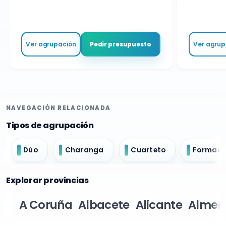
Ver agrupación
Ver agrupa
Pedir presupuesto
NAVEGACIÓN RELACIONADA
Tipos de agrupación
Dúo
Charanga
Cuarteto
Formació
Explorar provincias
A Coruña
Albacete
Alicante
Almer