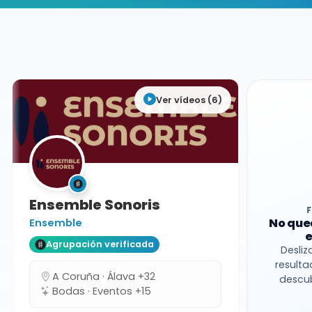
Buscador de músicos
Agrupaciones
A Coruña
Ver vídeos (6)
Ensemble Sonoris
No que
Ensemble
e
Agrupación verificada
Desliz
resulta
A Coruña · Álava +32
descub
Bodas · Eventos +15