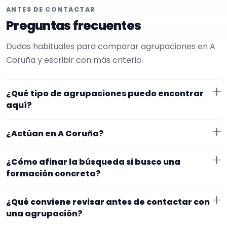
ANTES DE CONTACTAR
Preguntas frecuentes
Dudas habituales para comparar agrupaciones en A
Coruña y escribir con más criterio.
¿Qué tipo de agrupaciones puedo encontrar
aquí?
Aquí verás agrupaciones que trabajan para
¿Actúan en A Coruña?
comuniones. Conviene comparar repertorio, tamaño
de la formación y vídeos antes de decidir.
Los perfiles que aparecen aquí han indicado que
¿Cómo afinar la búsqueda si busco una
trabajan en A Coruña. Algunos son de la zona y otros
formación concreta?
se desplazan, así que merece la pena confirmar lugar
Empieza por el tipo de evento y la zona. Si ya sabes el
exacto, horarios y posibles gastos.
¿Qué conviene revisar antes de contactar con
formato que te encaja, usa el filtro de tipo de
una agrupación?
agrupación para quedarte con opciones más