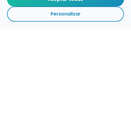
Personalizar
Haz que tu talento
ocupe el lugar que
merece
Presenta tu música en un marketplace con
presencia cuidada, búsqueda clara y