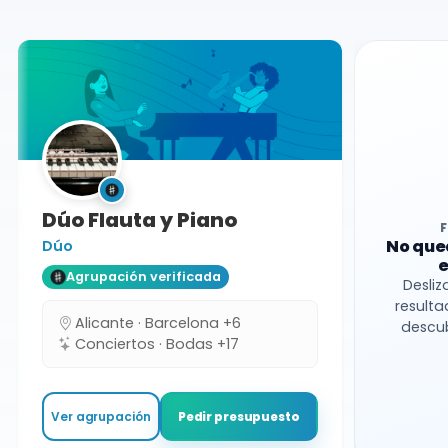
Dúo
Dúo Flauta y Piano
No que
Dúo
e
Agrupación verificada
Desliz
resulta
Alicante · Barcelona +6
descub
Conciertos · Bodas +17
Ver agrupación
Pedir presupuesto