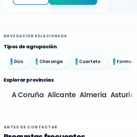
NAVEGACIÓN RELACIONADA
Tipos de agrupación
Dúo
Charanga
Cuarteto
Formació
Explorar provincias
A Coruña
Alicante
Almería
Asturia
ANTES DE CONTACTAR
Preguntas frecuentes