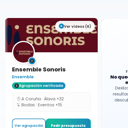
Albacete
Formación variable
Ver vídeos (6)
Ensemble Sonoris
No que
Ensemble
e
Agrupación verificada
Desliz
resulta
A Coruña · Álava +32
descub
Bodas · Eventos +15
Ver agrupación
Pedir presupuesto