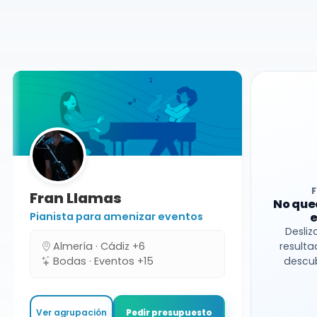
Agrupaciones
Córdoba
Grupo de versiones
Fran Llamas
No que
Pianista para amenizar eventos
e
Desliz
Almería · Cádiz +6
resulta
Bodas · Eventos +15
descub
Ver agrupación
Pedir presupuesto