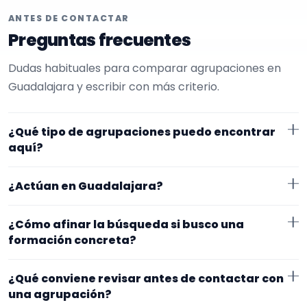
ANTES DE CONTACTAR
Preguntas frecuentes
Dudas habituales para comparar agrupaciones en
Guadalajara y escribir con más criterio.
¿Qué tipo de agrupaciones puedo encontrar
aquí?
Aquí verás agrupaciones que trabajan para
¿Actúan en Guadalajara?
aniversarios. Conviene comparar repertorio, tamaño
de la formación y vídeos antes de decidir.
Los perfiles que aparecen aquí han indicado que
¿Cómo afinar la búsqueda si busco una
trabajan en Guadalajara. Algunos son de la zona y
formación concreta?
otros se desplazan, así que merece la pena
Empieza por el tipo de evento y la zona. Si ya sabes el
confirmar lugar exacto, horarios y posibles gastos.
¿Qué conviene revisar antes de contactar con
formato que te encaja, usa el filtro de tipo de
una agrupación?
agrupación para quedarte con opciones más