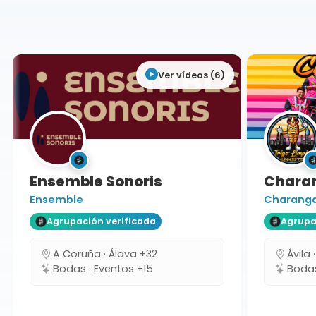
Guadalajara
Ver vídeos (6)
Ensemble Sonoris
Charang
Ensemble
Charanga T
Agrupación verificada
Agrupaci
A Coruña · Álava +32
Ávila ·
Bodas · Eventos +15
Bodas 