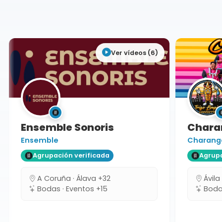
Soria
Ver vídeos (6)
Ensemble Sonoris
Charan
Ensemble
Charanga
Agrupación verificada
Agrupa
A Coruña · Álava +32
Ávila
Bodas · Eventos +15
Bodas