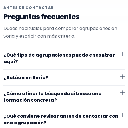
ANTES DE CONTACTAR
Preguntas frecuentes
Dudas habituales para comparar agrupaciones en
Soria y escribir con más criterio.
¿Qué tipo de agrupaciones puedo encontrar
aquí?
Aquí verás agrupaciones que trabajan para
¿Actúan en Soria?
aniversarios. Conviene comparar repertorio, tamaño
de la formación y vídeos antes de decidir.
Los perfiles que aparecen aquí han indicado que
¿Cómo afinar la búsqueda si busco una
trabajan en Soria. Algunos son de la zona y otros se
formación concreta?
desplazan, así que merece la pena confirmar lugar
Empieza por el tipo de evento y la zona. Si ya sabes el
exacto, horarios y posibles gastos.
¿Qué conviene revisar antes de contactar con
formato que te encaja, usa el filtro de tipo de
una agrupación?
agrupación para quedarte con opciones más