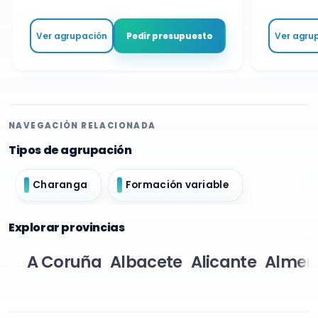
Ver agrupación
Ver agru
Pedir presupuesto
NAVEGACIÓN RELACIONADA
Tipos de agrupación
Charanga
Formación variable
Explorar provincias
A Coruña
Albacete
Alicante
Almer