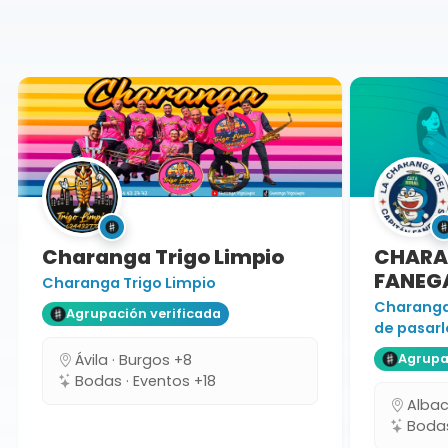
Ávila
Charanga Trigo Limpio
CHARAN
FANEGA
Charanga Trigo Limpio
Charanga 
Agrupación verificada
de pasarlo
Ávila · Burgos +8
Agrupaci
Bodas · Eventos +18
Albacet
Bodas 