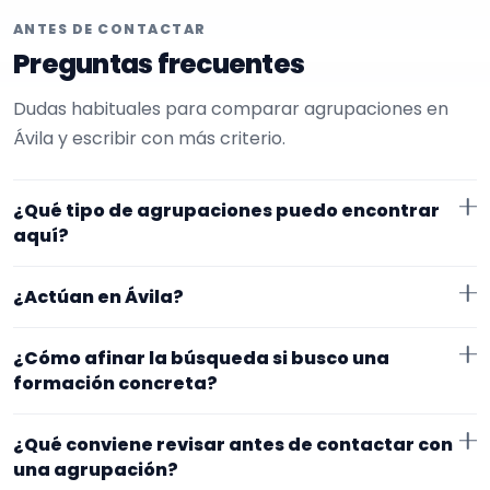
ANTES DE CONTACTAR
Preguntas frecuentes
Dudas habituales para comparar agrupaciones en
Ávila y escribir con más criterio.
¿Qué tipo de agrupaciones puedo encontrar
aquí?
Aquí verás agrupaciones que trabajan para
¿Actúan en Ávila?
aniversarios. Conviene comparar repertorio, tamaño
de la formación y vídeos antes de decidir.
Los perfiles que aparecen aquí han indicado que
¿Cómo afinar la búsqueda si busco una
trabajan en Ávila. Algunos son de la zona y otros se
formación concreta?
desplazan, así que merece la pena confirmar lugar
Empieza por el tipo de evento y la zona. Si ya sabes el
exacto, horarios y posibles gastos.
¿Qué conviene revisar antes de contactar con
formato que te encaja, usa el filtro de tipo de
una agrupación?
agrupación para quedarte con opciones más