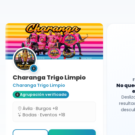
Burgos
Charanga Trigo Limpio
No que
Charanga Trigo Limpio
e
Agrupación verificada
Desliz
resulta
Ávila · Burgos +8
descub
Bodas · Eventos +18