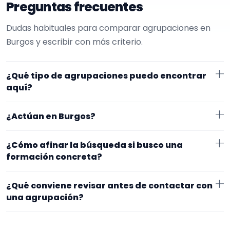
Preguntas frecuentes
Dudas habituales para comparar agrupaciones en
Burgos y escribir con más criterio.
¿Qué tipo de agrupaciones puedo encontrar
aquí?
Aquí verás agrupaciones que trabajan para
¿Actúan en Burgos?
aniversarios. Conviene comparar repertorio, tamaño
de la formación y vídeos antes de decidir.
Los perfiles que aparecen aquí han indicado que
¿Cómo afinar la búsqueda si busco una
trabajan en Burgos. Algunos son de la zona y otros se
formación concreta?
desplazan, así que merece la pena confirmar lugar
Empieza por el tipo de evento y la zona. Si ya sabes el
exacto, horarios y posibles gastos.
¿Qué conviene revisar antes de contactar con
formato que te encaja, usa el filtro de tipo de
una agrupación?
agrupación para quedarte con opciones más
Fíjate en el repertorio, el tamaño real de la
cercanas a lo que buscas.