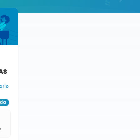
AS
arlo
ada
7