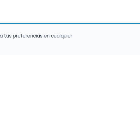
a tus preferencias en cualquier
talento ocupe el luga
a tu música en un marketplace con presencia 