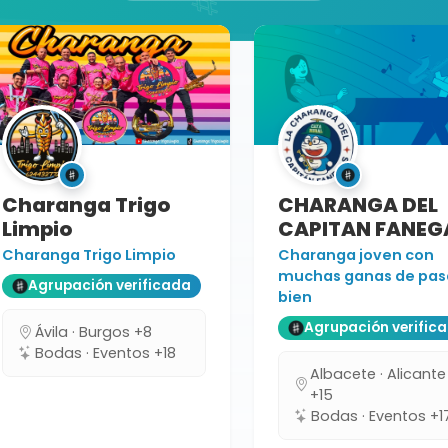
Charanga Trigo
CHARANGA DEL
Limpio
CAPITAN FANEG
Charanga Trigo Limpio
Charanga joven con
muchas ganas de pas
Agrupación verificada
bien
Agrupación verific
Ávila · Burgos +8
Bodas · Eventos +18
Albacete · Alicante
+15
Bodas · Eventos +1