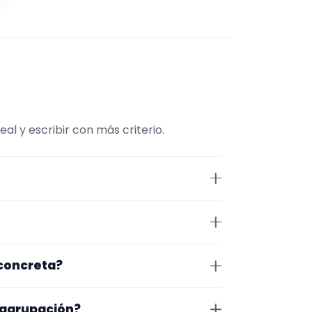
l y escribir con más criterio.
esta página la selección está
, tamaño de la formación y
 Ciudad Real. Algunos son de la
 concreta?
 lugar exacto, horarios y
pecífico, cambia el subtipo o
 agrupación?