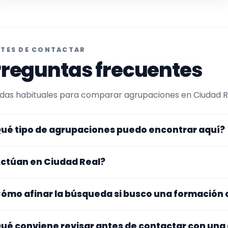
TES DE CONTACTAR
reguntas frecuentes
das habituales para comparar agrupaciones en Ciudad Rea
ué tipo de agrupaciones puedo encontrar aquí?
uí verás agrupaciones que trabajan para aniversarios. En 
ctúan en Ciudad Real?
s afinada hacia charanga. Conviene comparar repertorio
deos antes de decidir.
s perfiles que aparecen aquí han indicado que trabajan en
ómo afinar la búsqueda si busco una formación
na y otros se desplazan, así que merece la pena confirmar
sibles gastos.
 este tipo de formación se te queda corto o demasiado es
ué conviene revisar antes de contactar con una