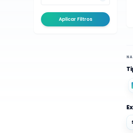
Aplicar Filtros
NA
Ti
Ex
Ex