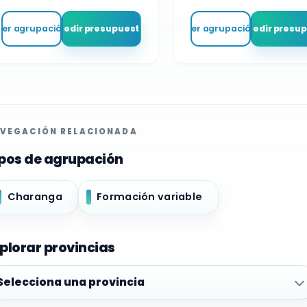
Ver agrupación
Pedir presupuesto
Ver agrupación
Pedir presu
VEGACIÓN RELACIONADA
pos de agrupación
Charanga
Formación variable
plorar provincias
plorar provincias