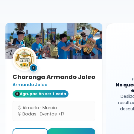
Almería
Charanga
Charanga Armando Jaleo
No que
Armando Jaleo
e
Agrupación verificada
Desliz
resulta
Almería · Murcia
descub
Bodas · Eventos +17