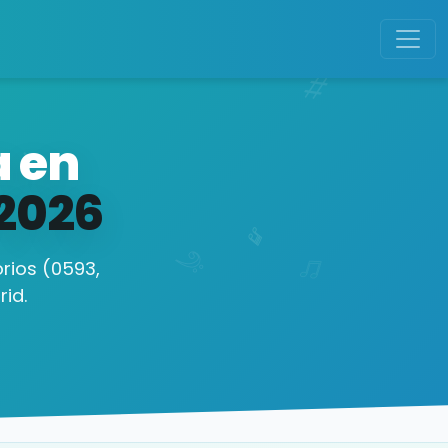
a en
2026
rios (0593,
id.