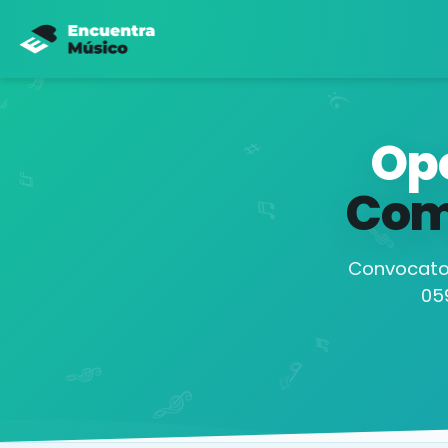
Opo
Com
Convocator
05