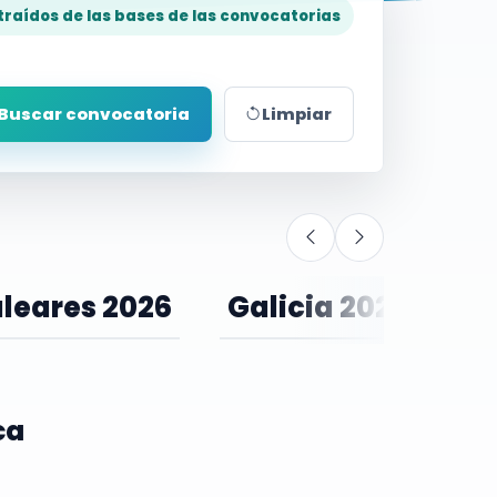
traídos de las bases de las convocatorias
Buscar convocatoria
Limpiar
aleares 2026
Galicia 2026
C
ca