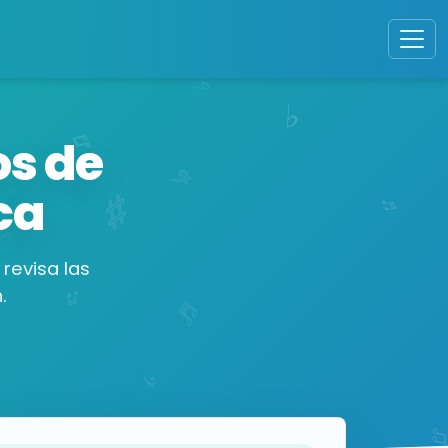
s de
ca
revisa las
.