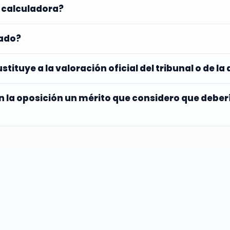
 calculadora?
tado?
tituye a la valoración oficial del tribunal o de l
n la oposición un mérito que considero que debe