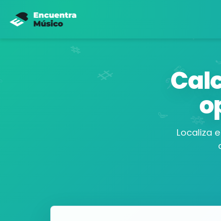
Cal
o
Localiza 