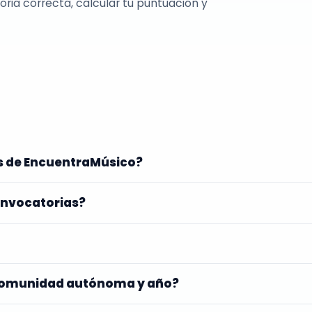
ria correcta, calcular tu puntuación y
os de EncuentraMúsico?
convocatorias?
 comunidad autónoma y año?