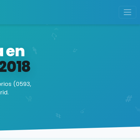
a en
2018
rios (0593,
id.