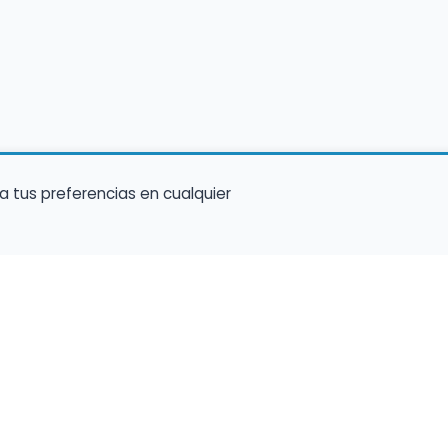
a tus preferencias en cualquier
Encuentra Músico
Enl
Regi
Buscador de Músicos
músi