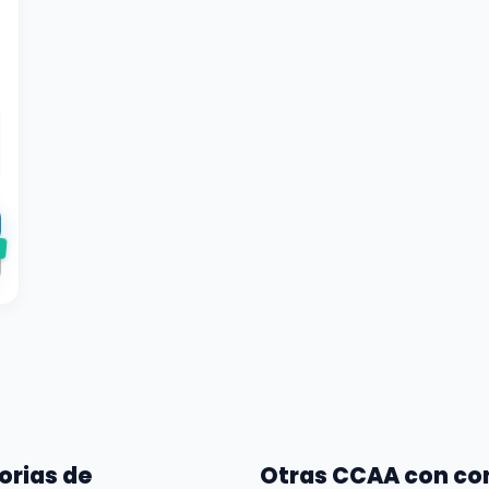
e
orias de
Otras CCAA con co