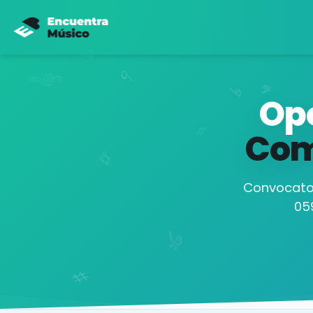
Opo
Com
Convocator
05