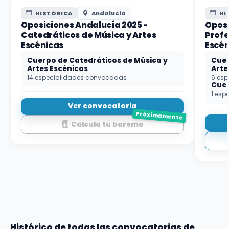
HISTÓRICA
Andalucía
HI
Oposiciones Andalucía 2025 -
Oposi
Catedráticos de Música y Artes
Profe
Escénicas
Escén
Cuerpo de Catedráticos de Música y
Cuer
Artes Escénicas
Arte
14 especialidades convocadas
6 es
Cuer
1 esp
Ver convocatoria
Próximamente
Calcula tu baremo
Histórico de todas las convocatorias de