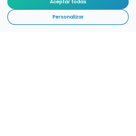
Aceptar todas
Personalizar
Empleo para músicos
Convocatorias de empleo público
Ofertas de empleo de encuentramusico.es
Publica tu oferta de empleo para músicos
Encuentra Músico
Buscador de Músicos