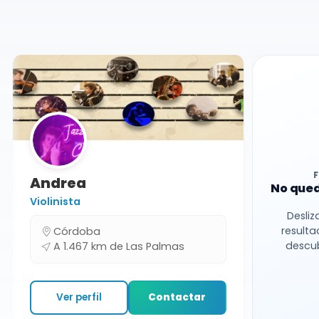
Las Palmas
Andrea
No qued
Violinista
Desliz
resulta
Córdoba
descub
A 1.467 km de Las Palmas
Ver perfil
Contactar