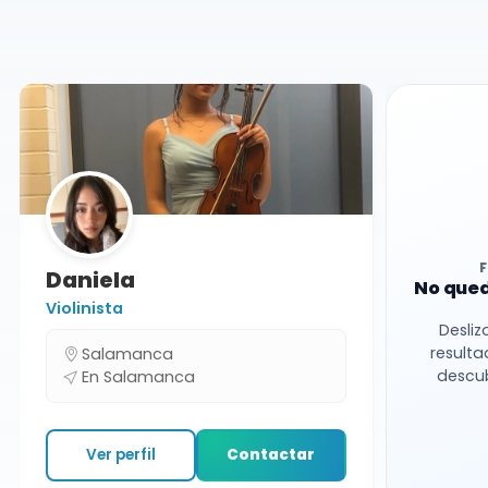
Salamanca
Daniela
No qued
Violinista
Desliz
resulta
Salamanca
descub
En Salamanca
Ver perfil
Contactar