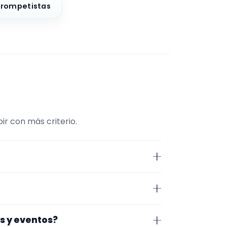
Trompetistas
ir con más criterio.
sico. La selección está filtrada
más, la página se centra en
lva. Aun así, conviene confirmar
as y eventos?
 de cerrar nada.