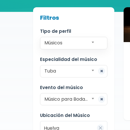
Buscador de músicos
Filtros
Músicos
Bodas y Eventos
Huelva
Tipo de perfil
Músicos
Especialidad del músico
Tuba
Evento del músico
Músico para Bodas y Eventos
Ubicación del Músico