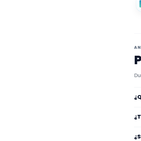
AN
P
Du
¿Q
Aq
¿T
po
pe
Lo
¿S
lu