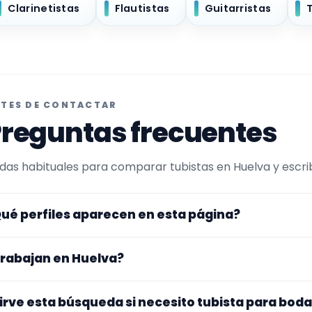
Clarinetistas
Flautistas
Guitarristas
TES DE CONTACTAR
reguntas frecuentes
das habituales para comparar tubistas en Huelva y escrib
ué perfiles aparecen en esta página?
uí se muestran tubistas con perfil público en EncuentraMú
rabajan en Huelva?
r experiencia o disponibilidad para bodas y eventos. Ade
rfiles que trabajan en Huelva.
s perfiles de esta landing tienen cobertura pública en Hue
irve esta búsqueda si necesito tubista para bod
gar exacto, fechas, desplazamiento y disponibilidad antes