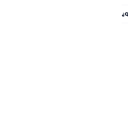
Sí
¿Q
es
Mi
se