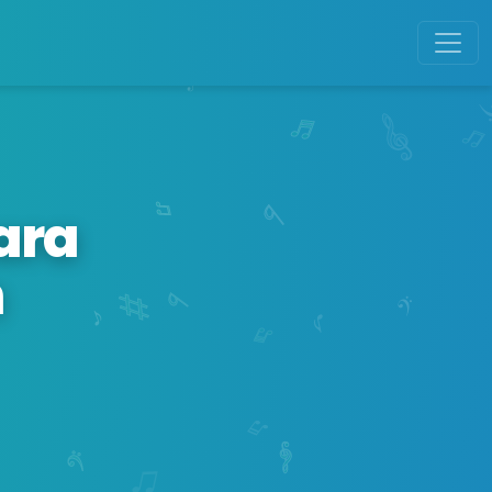
ara
n