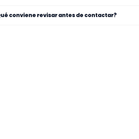
. La landing reúne perfiles que han indicado ese contexto. 
ué conviene revisar antes de contactar?
pecialidad principal, repertorio, experiencia previa y mater
ra si el perfil explica bien su experiencia, el tipo de traba
 mueve y si hay vídeos, audios o referencias que te ayuden