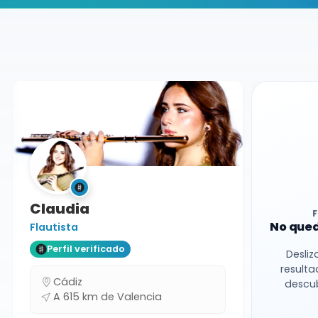
Buscador de músicos
Músicos
Bodas y Eventos
Valencia
Claudia
No qued
Flautista
Perfil verificado
Desliz
resulta
Cádiz
descub
A 615 km de Valencia