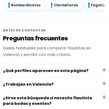
Bombardinistas
Clarinetistas
Fagotist
ANTES DE CONTACTAR
Preguntas frecuentes
Dudas habituales para comparar flautistas en
Valencia y escribir con más criterio.
¿Qué perfiles aparecen en esta página?
Aquí se muestran flautistas con perfil público en
¿Trabajan en Valencia?
EncuentraMúsico. La selección está filtrada por
experiencia o disponibilidad para bodas y eventos.
Los perfiles de esta landing tienen cobertura pública
¿Sirve esta búsqueda si necesito flautista
Además, la página se centra en perfiles que trabajan
en Valencia. Aun así, conviene confirmar lugar exacto,
para bodas y eventos?
en Valencia.
fechas, desplazamiento y disponibilidad antes de