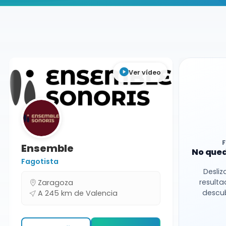
Buscador de músicos
Músicos
Bodas y Eventos
Valencia
Ver vídeo
Ensemble
No qued
Fagotista
Desliz
resulta
Zaragoza
descub
A 245 km de Valencia