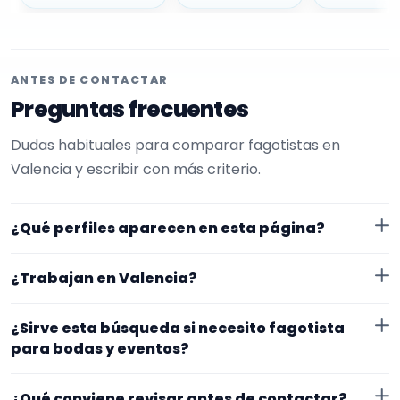
ANTES DE CONTACTAR
Preguntas frecuentes
Dudas habituales para comparar fagotistas en
Valencia y escribir con más criterio.
¿Qué perfiles aparecen en esta página?
Aquí se muestran fagotistas con perfil público en
¿Trabajan en Valencia?
EncuentraMúsico. La selección está filtrada por
experiencia o disponibilidad para bodas y eventos.
Los perfiles de esta landing tienen cobertura pública
¿Sirve esta búsqueda si necesito fagotista
Además, la página se centra en perfiles que trabajan
en Valencia. Aun así, conviene confirmar lugar exacto,
para bodas y eventos?
en Valencia.
fechas, desplazamiento y disponibilidad antes de
Sí. La landing reúne perfiles que han indicado ese
cerrar nada.
¿Qué conviene revisar antes de contactar?