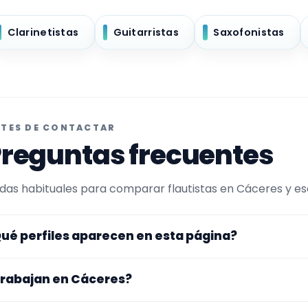
Clarinetistas
Guitarristas
Saxofonistas
TES DE CONTACTAR
reguntas frecuentes
das habituales para comparar flautistas en Cáceres y escr
ué perfiles aparecen en esta página?
uí se muestran flautistas con perfil público en Encuentra
rabajan en Cáceres?
ltrada por experiencia o disponibilidad para bodas y even
 perfiles que trabajan en Cáceres.