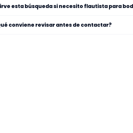
s perfiles de esta landing tienen cobertura pública en Cá
irve esta búsqueda si necesito flautista para bo
nfirmar lugar exacto, fechas, desplazamiento y disponibil
. La landing reúne perfiles que han indicado ese contexto. 
ué conviene revisar antes de contactar?
pecialidad principal, repertorio, experiencia previa y mater
ra si el perfil explica bien su experiencia, el tipo de traba
 mueve y si hay vídeos, audios o referencias que te ayuden