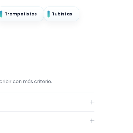
Trompetistas
Tubistas
ibir con más criterio.
Músico. La selección está
tos. Además, la página se centra