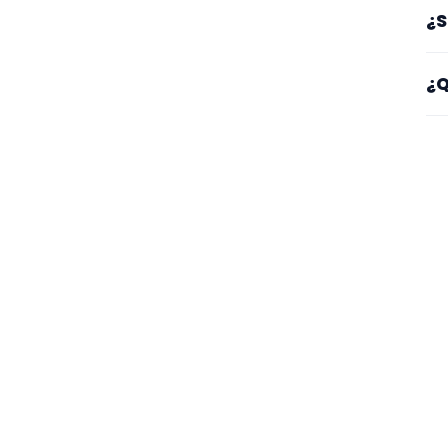
Lo
¿S
co
Sí
¿Q
es
Mi
se