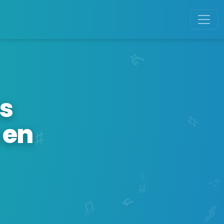
s
 en