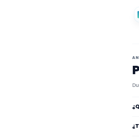
AN
P
Du
¿Q
Aq
¿T
fi
en