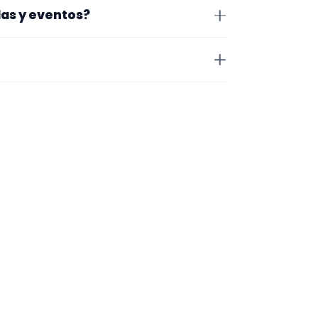
ceres. Aun así, conviene
das y eventos?
idad antes de cerrar nada.
Para afinar mejor, revisa
ial audiovisual.
jos que acepta, la zona en la que
 a valorar el encaje.