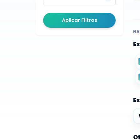
Aplicar Filtros
NA
Ex
Ex
Ex
Ot