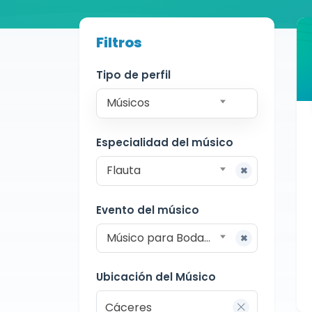
Buscador de músicos
Filtros
Músicos
Bodas y Eventos
Cáceres
Tipo de perfil
Músicos
Especialidad del músico
Flauta
Evento del músico
Músico para Bodas y Eventos
Ubicación del Músico