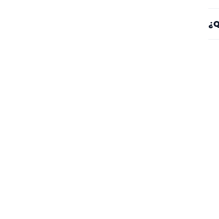
Sí
¿Q
es
Mi
se