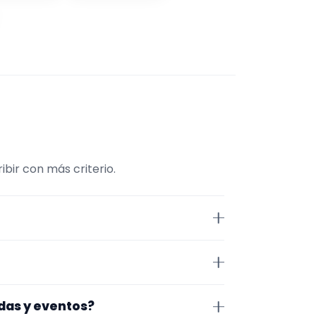
bir con más criterio.
Músico. La selección está
tos. Además, la página se centra
lla. Aun así, conviene confirmar
odas y eventos?
 de cerrar nada.