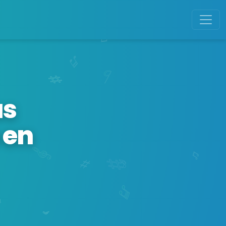
as
 en