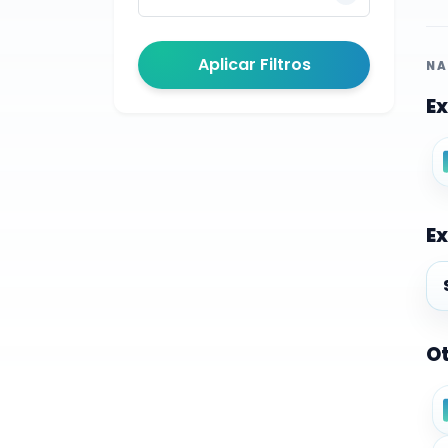
Aplicar Filtros
NA
Ex
Ex
Ex
Ot