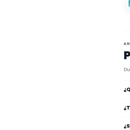
AN
P
Du
¿Q
Aq
¿T
fi
en
Lo
¿S
lu