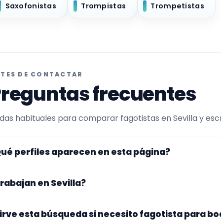
Saxofonistas
Trompistas
Trompetistas
TES DE CONTACTAR
reguntas frecuentes
das habituales para comparar fagotistas en Sevilla y escri
ué perfiles aparecen en esta página?
uí se muestran fagotistas con perfil público en Encuentra
rabajan en Sevilla?
ltrada por experiencia o disponibilidad para bodas y even
 perfiles que trabajan en Sevilla.
s perfiles de esta landing tienen cobertura pública en Sevi
irve esta búsqueda si necesito fagotista para b
gar exacto, fechas, desplazamiento y disponibilidad antes