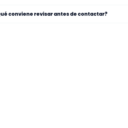
. La landing reúne perfiles que han indicado ese contexto. 
ué conviene revisar antes de contactar?
pecialidad principal, repertorio, experiencia previa y mater
ra si el perfil explica bien su experiencia, el tipo de traba
 mueve y si hay vídeos, audios o referencias que te ayuden