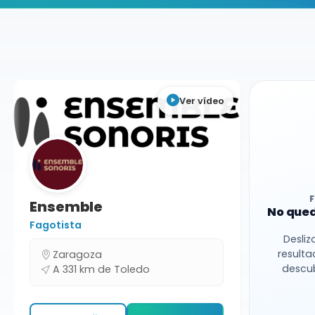
Buscador de músicos
Músicos
Bodas y Eventos
Toledo
Ver vídeo
Ensemble
No qued
Fagotista
Desliz
resulta
Zaragoza
descub
A 331 km de Toledo