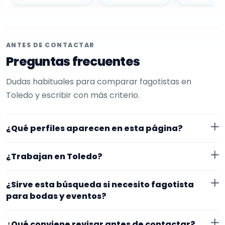
ANTES DE CONTACTAR
Preguntas frecuentes
Dudas habituales para comparar fagotistas en
Toledo y escribir con más criterio.
¿Qué perfiles aparecen en esta página?
Aquí se muestran fagotistas con perfil público en
¿Trabajan en Toledo?
EncuentraMúsico. La selección está filtrada por
experiencia o disponibilidad para bodas y eventos.
Los perfiles de esta landing tienen cobertura pública
¿Sirve esta búsqueda si necesito fagotista
Además, la página se centra en perfiles que trabajan
en Toledo. Aun así, conviene confirmar lugar exacto,
para bodas y eventos?
en Toledo.
fechas, desplazamiento y disponibilidad antes de
Sí. La landing reúne perfiles que han indicado ese
cerrar nada.
¿Qué conviene revisar antes de contactar?