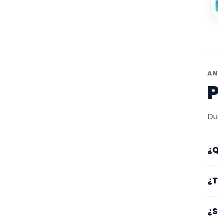
AN
P
Du
¿Q
Aq
¿T
fi
en
Lo
¿S
co