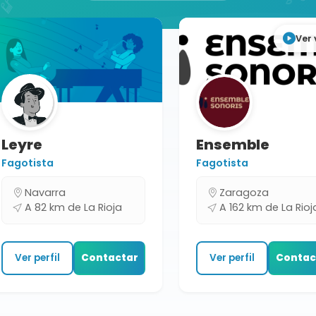
Ver 
Leyre
Ensemble
Fagotista
Fagotista
Navarra
Zaragoza
A 82 km de La Rioja
A 162 km de La Rioj
Ver perfil
Contactar
Ver perfil
Contac