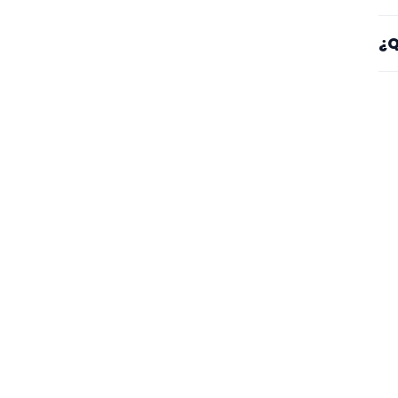
Sí
¿Q
es
Mi
se