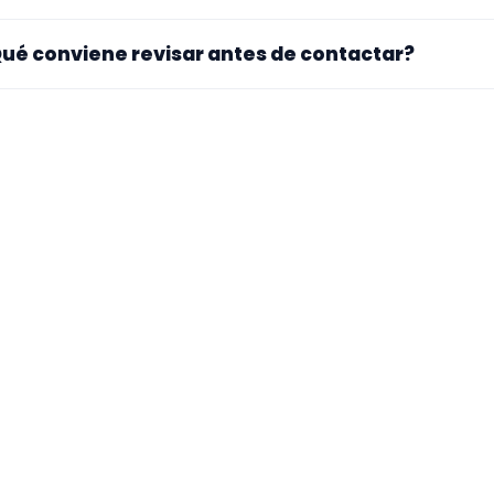
. La landing reúne perfiles que han indicado ese contexto. 
ué conviene revisar antes de contactar?
pecialidad principal, repertorio, experiencia previa y mater
ra si el perfil explica bien su experiencia, el tipo de traba
 mueve y si hay vídeos, audios o referencias que te ayuden