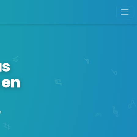
as
 en
a