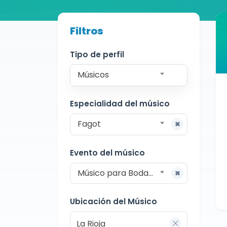
Buscador de músicos
Filtros
Músicos
Bodas y Eventos
La Rioja
Tipo de perfil
Músicos
Especialidad del músico
Fagot
Evento del músico
Músico para Bodas y Eventos
Ubicación del Músico