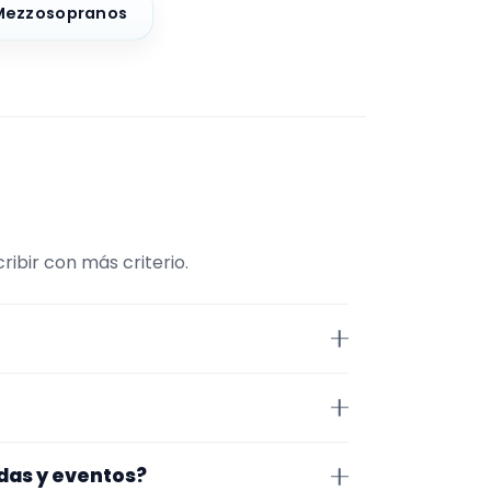
Mezzosopranos
ibir con más criterio.
Músico. La selección está
tos. Además, la página se centra
ioja. Aun así, conviene
odas y eventos?
idad antes de cerrar nada.