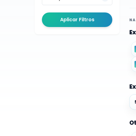
Aplicar Filtros
NA
Ex
Ex
Ex
Ot