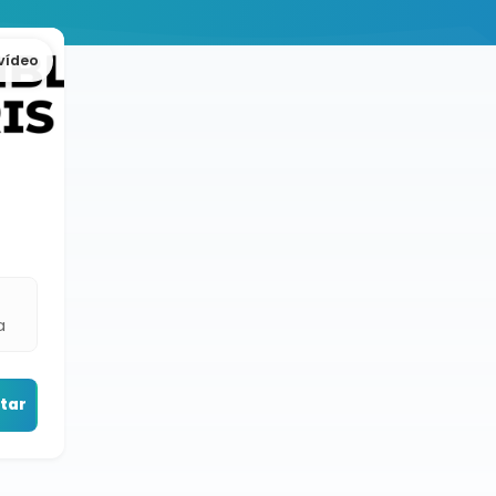
vídeo
a
tar