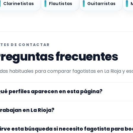
Clarinetistas
Flautistas
Guitarristas
TES DE CONTACTAR
reguntas frecuentes
das habituales para comparar fagotistas en La Rioja y escr
ué perfiles aparecen en esta página?
uí se muestran fagotistas con perfil público en Encuentra
rabajan en La Rioja?
ltrada por experiencia o disponibilidad para bodas y even
 perfiles que trabajan en La Rioja.
s perfiles de esta landing tienen cobertura pública en La R
irve esta búsqueda si necesito fagotista para b
nfirmar lugar exacto, fechas, desplazamiento y disponibil