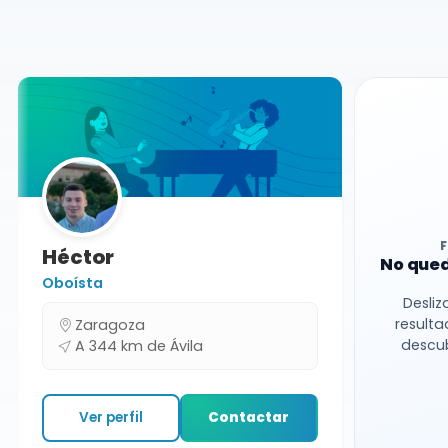
Conciertos
Ávila
Héctor
No qued
Oboísta
Desliz
resulta
Zaragoza
descub
A 344 km de Ávila
Ver perfil
Contactar